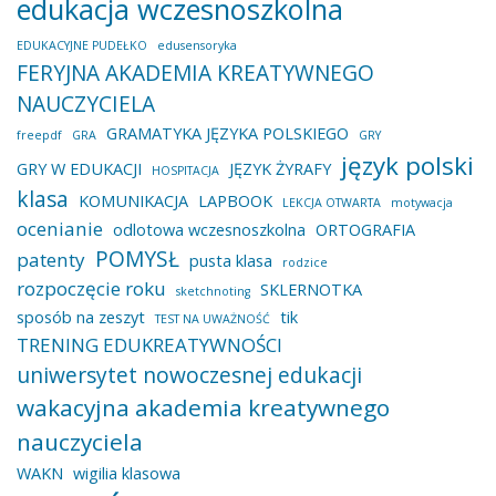
edukacja wczesnoszkolna
EDUKACYJNE PUDEŁKO
edusensoryka
FERYJNA AKADEMIA KREATYWNEGO
NAUCZYCIELA
GRAMATYKA JĘZYKA POLSKIEGO
freepdf
GRA
GRY
język polski
GRY W EDUKACJI
JĘZYK ŻYRAFY
HOSPITACJA
klasa
KOMUNIKACJA
LAPBOOK
LEKCJA OTWARTA
motywacja
ocenianie
odlotowa wczesnoszkolna
ORTOGRAFIA
POMYSŁ
patenty
pusta klasa
rodzice
rozpoczęcie roku
SKLERNOTKA
sketchnoting
sposób na zeszyt
tik
TEST NA UWAŻNOŚĆ
TRENING EDUKREATYWNOŚCI
uniwersytet nowoczesnej edukacji
wakacyjna akademia kreatywnego
nauczyciela
WAKN
wigilia klasowa